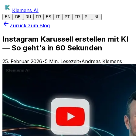
Klemens
AI
EN
DE
RU
FR
ES
IT
PT
TR
PL
NL
Zurück zum Blog
Instagram Karussell erstellen mit KI
— So geht's in 60 Sekunden
25. Februar 2026
•
5
Min. Lesezeit
•
Andreas Klemens